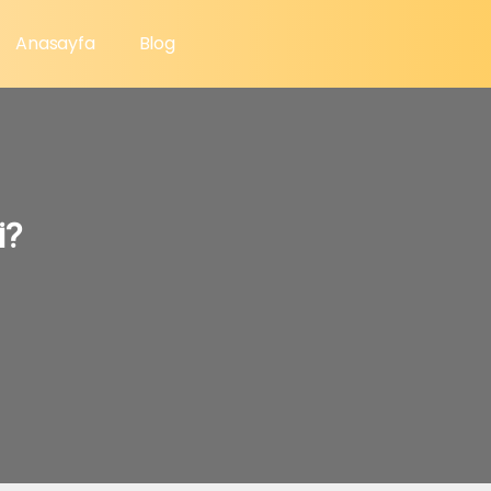
Anasayfa
Blog
i?