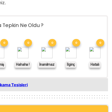
niz.
a Tepkin Ne Oldu ?
0
0
0
0
0
miş
Hahaha !
İnanılmaz
İlginç
Hatalı
kama Tesisleri