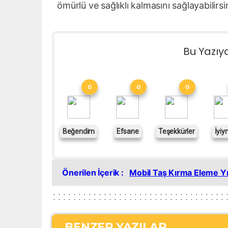
ömürlü ve sağlıklı kalmasını sağlayabilirsi
Bu Yazıy
0
0
0
Beğendim
Efsane
Teşekkürler
İyiy
Önerilen İçerik :
Mobil Taş Kırma Eleme Yı
BENZER YAZILAR