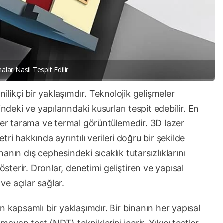
nalar Nasil Tespit Edilir
yenilikçi bir yaklaşımdır. Teknolojik gelişmeler
ndeki ve yapılarındaki kusurları tespit edebilir. En
azer tarama ve termal görüntülemedir. 3D lazer
ri hakkında ayrıntılı verileri doğru bir şekilde
nın dış cephesindeki sıcaklık tutarsızlıklarını
österir. Dronlar, denetimi geliştiren ve yapısal
ve açılar sağlar.
çin kapsamlı bir yaklaşımdır. Bir binanın her yapısal
mayan test (NDT) tekniklerini içerir. Yıkıcı testler,