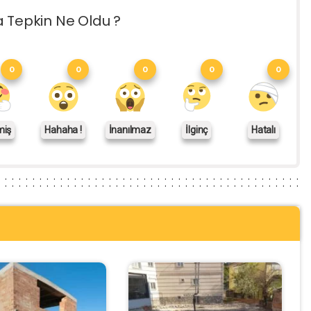
a Tepkin Ne Oldu ?
0
0
0
0
0
miş
Hahaha !
İnanılmaz
İlginç
Hatalı