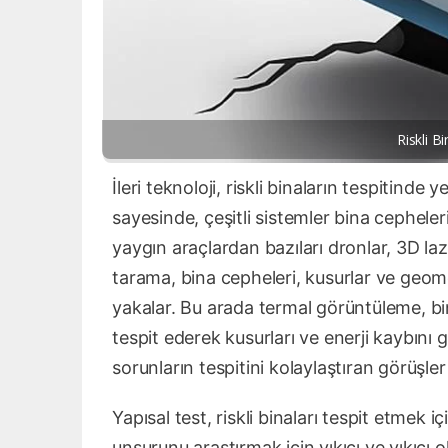
Riskli Bi
İleri teknoloji, riskli binaların tespitinde 
sayesinde, çeşitli sistemler bina cepheleri
yaygın araçlardan bazıları dronlar, 3D l
tarama, bina cepheleri, kusurlar ve geomet
yakalar. Bu arada termal görüntüleme, bina
tespit ederek kusurları ve enerji kaybını g
sorunların tespitini kolaylaştıran görüşler 
Yapısal test, riskli binaları tespit etmek i
unsurunu araştırmak için yıkıcı ve yıkıcı ol