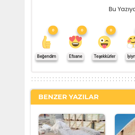
Bu Yazıy
0
0
0
Beğendim
Efsane
Teşekkürler
İyiy
BENZER YAZILAR