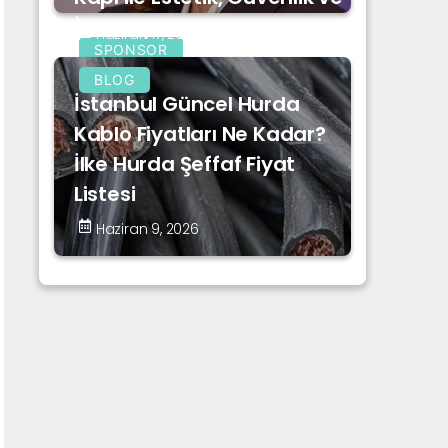
İnovasyon
Haziran 17, 2026
SPONSOR
BLOG
İstanbul Güncel Hurda
Kablo Fiyatları Ne Kadar?
İlke Hurda Şeffaf Fiyat
Listesi
Haziran 9, 2026