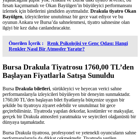
fırsatı kaçırmamalı ve Okan Bayülgen’in büyüleyici performansını
izlemek için biletlerini şimdiden ayırtmalıdır.
Drakula tiyatro Okan
Bayülgen
, izleyicilerine unutulmaz bir gece vaat ediyor ve bu
oyunun Ankara ve Bursa’da sahnelenmesi, tiyatro sahnesine olan
ilgiyi bir kez daha canlandıracaktır.
Önerilen İçerik :
Renk Psikolojisi ve Genç Odası: Hangi
Renkler Nasıl Bir Atmosfer Yaratır?
Bursa Drakula Tiyatrosu 1760,00 TL’den
Başlayan Fiyatlarla Satışa Sunuldu
Bursa
Drakula biletleri
, sürükleyici ve heyecan verici sahne
performanslarıyla izleyicileri büyüleyen bir deneyim sunmaktadır.
1760,00 TL’den başlayan bilet fiyatlarıyla bütçenize uygun bir
şekilde bu tiyatroyu ziyaret edebilir ve unutulmaz bir gece
geçirebilirsiniz. Tiyatroda yapılan dekorlar, kostümler ve makyajlar,
gerçek bir Drakula atmosferi yaratmakta ve seyircileri olağanüstü bir
dünyaya taşımaktadır.
Bursa Drakula tiyatrosu, profesyonel ve yetenekli oyuncuların sahne
performanslarıyla da dikkat çekmektedir. Tiyatroda verilen