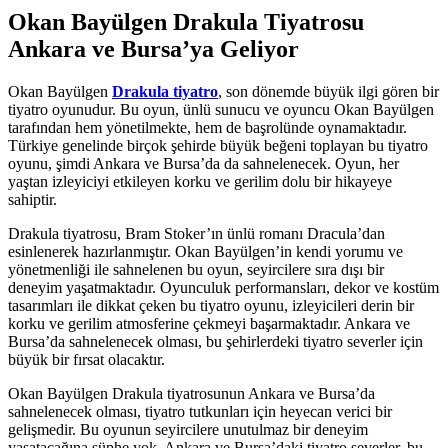
Okan Bayülgen Drakula Tiyatrosu
Ankara ve Bursa’ya Geliyor
Okan Bayülgen
Drakula tiyatro
, son dönemde büyük ilgi gören bir
tiyatro oyunudur. Bu oyun, ünlü sunucu ve oyuncu Okan Bayülgen
tarafından hem yönetilmekte, hem de başrolünde oynamaktadır.
Türkiye genelinde birçok şehirde büyük beğeni toplayan bu tiyatro
oyunu, şimdi Ankara ve Bursa’da da sahnelenecek. Oyun, her
yaştan izleyiciyi etkileyen korku ve gerilim dolu bir hikayeye
sahiptir.
Drakula tiyatrosu, Bram Stoker’ın ünlü romanı Dracula’dan
esinlenerek hazırlanmıştır. Okan Bayülgen’in kendi yorumu ve
yönetmenliği ile sahnelenen bu oyun, seyircilere sıra dışı bir
deneyim yaşatmaktadır. Oyunculuk performansları, dekor ve kostüm
tasarımları ile dikkat çeken bu tiyatro oyunu, izleyicileri derin bir
korku ve gerilim atmosferine çekmeyi başarmaktadır. Ankara ve
Bursa’da sahnelenecek olması, bu şehirlerdeki tiyatro severler için
büyük bir fırsat olacaktır.
Okan Bayülgen Drakula tiyatrosunun Ankara ve Bursa’da
sahnelenecek olması, tiyatro tutkunları için heyecan verici bir
gelişmedir. Bu oyunun seyircilere unutulmaz bir deneyim
yaşatacağına şüphe yok. Ankara ve Bursa’daki tiyatro severler, bu