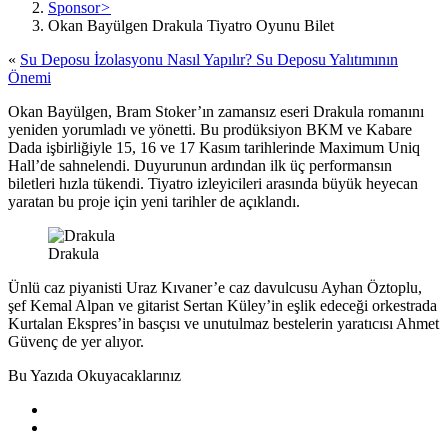
Sponsor
>
Okan Bayülgen Drakula Tiyatro Oyunu Bilet
«
Su Deposu İzolasyonu Nasıl Yapılır? Su Deposu Yalıtımının
Önemi
Okan Bayülgen, Bram Stoker’ın zamansız eseri Drakula romanını
yeniden yorumladı ve yönetti. Bu prodüksiyon BKM ve Kabare
Dada işbirliğiyle 15, 16 ve 17 Kasım tarihlerinde Maximum Uniq
Hall’de sahnelendi. Duyurunun ardından ilk üç performansın
biletleri hızla tükendi. Tiyatro izleyicileri arasında büyük heyecan
yaratan bu proje için yeni tarihler de açıklandı.
Drakula
Ünlü caz piyanisti Uraz Kıvaner’e caz davulcusu Ayhan Öztoplu,
şef Kemal Alpan ve gitarist Sertan Küley’in eşlik edeceği orkestrada
Kurtalan Ekspres’in basçısı ve unutulmaz bestelerin yaratıcısı Ahmet
Güvenç de yer alıyor.
Bu Yazıda Okuyacaklarınız