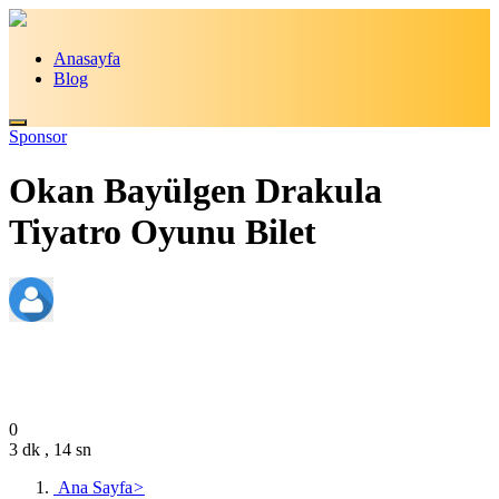
Anasayfa
Blog
Sponsor
Okan Bayülgen Drakula
Tiyatro Oyunu Bilet
admin
Aralık 9, 2024
0
3 dk , 14 sn
Ana Sayfa
>