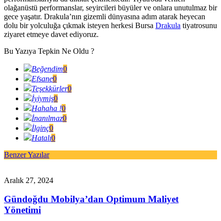
olağanüstü performanslar, seyircileri büyüler ve onlara unutulmaz bir
gece yaşatır. Drakula’nın gizemli dünyasına adım atarak heyecan
dolu bir yolculuğa çıkmak isteyen herkesi Bursa
Drakula
tiyatrosunu
ziyaret etmeye davet ediyoruz.
Bu Yazıya Tepkin Ne Oldu ?
Beğendim
0
Efsane
0
Teşekkürler
0
İyiymiş
0
Hahaha !
0
İnanılmaz
0
İlginç
0
Hatalı
0
Benzer Yazılar
Aralık 27, 2024
Gündoğdu Mobilya’dan Optimum Maliyet
Yönetimi