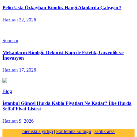
Pelin Usta Özkayhan Kimdir, Hangi Alanlarda Çalışıyor?
Haziran 22, 2026
Sponsor
Mekanların Kimliği: Dekorist Kapı ile Estetik, Güvenlik ve
İnovasyon
Haziran 17, 2026
Blog
İstanbul Güncel Hurda Kablo Fiyatları Ne Kadar? İlke Hurda
Şeffaf Fiyat Listesi
Haziran 9, 2026
menisküs yırtığı
|
konferans koltuğu
|
satılık arsa