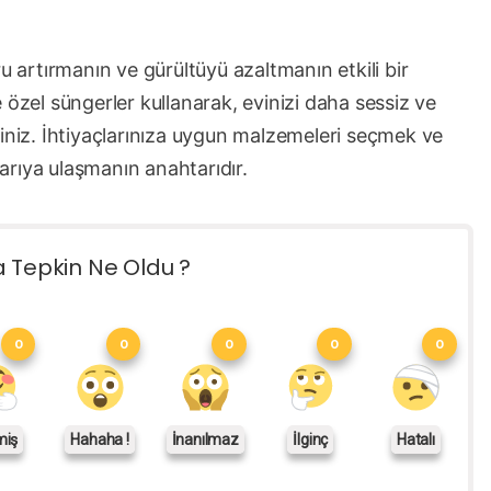
u artırmanın ve gürültüyü azaltmanın etkili bir
 özel süngerler kullanarak, evinizi daha sessiz ve
siniz. İhtiyaçlarınıza uygun malzemeleri seçmek ve
rıya ulaşmanın anahtarıdır.
a Tepkin Ne Oldu ?
0
0
0
0
0
miş
Hahaha !
İnanılmaz
İlginç
Hatalı