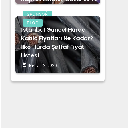
İnovasyon
Haziran 17, 2026
SPONSOR
BLOG
İstanbul Güncel Hurda
Kablo Fiyatları Ne Kadar?
İlke Hurda Şeffaf Fiyat
Listesi
Haziran 9, 2026