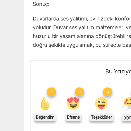
Sonuç:
Duvarlarda ses yalıtımı, evinizdeki konfor
yoludur. Duvar ses yalıtım malzemeleri ve
huzurlu bir yaşam alanına dönüştürebilir
doğru şekilde uygulamak, bu süreçte başa
Bu Yazıy
0
0
0
Beğendim
Efsane
Teşekkürler
İyiy