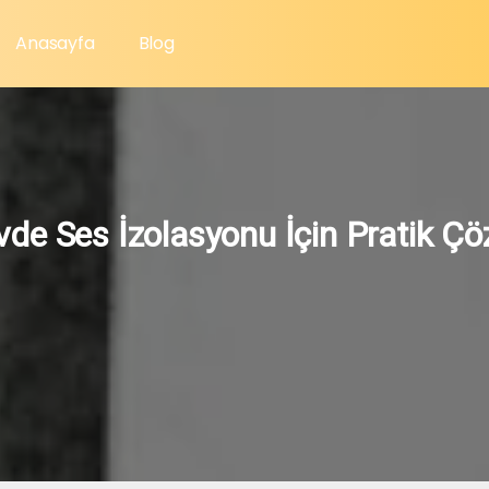
Anasayfa
Blog
 Evde Ses İzolasyonu İçin Pratik Ç