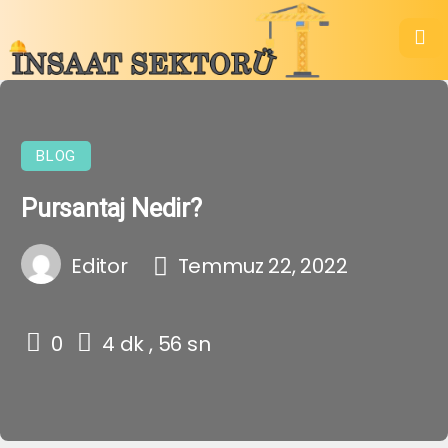
BLOG
Pursantaj Nedir?
Editor
Temmuz 22, 2022
0
4 dk , 56 sn