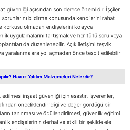
aat güvenliği açısından son derece önemlidir. İşçiler
a sorunlarını bildirme konusunda kendilerini rahat
leme korkusu olmadan endişelerini kolayca
venlik uygulamalarını tartışmak ve her türlü soru veya
plantıları da düzenlenebilir. Açık iletişimi teşvik
ya yaralanmalara yol açmadan önce tespit edilebilir
pılır? Havuz Yalıtım Malzemeleri Nelerdir?
edilmesi inşaat güvenliği için esastır. İşverenler,
afından önceliklendirildiği ve değer gördüğü bir
arın tanınması ve ödüllendirilmesi, güvenlik eğitimi
lik endişelerinin derhal ve etkili bir şekilde ele