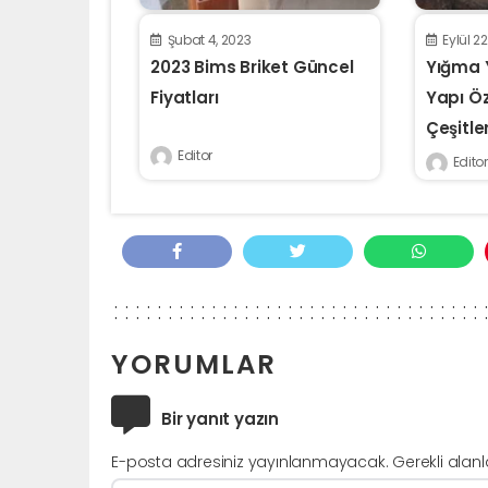
Şubat 4, 2023
Eylül 2
2023 Bims Briket Güncel
Yığma 
Fiyatları
Yapı Öze
Çeşitler
Editor
Editor
YORUMLAR
Bir yanıt yazın
E-posta adresiniz yayınlanmayacak.
Gerekli alan