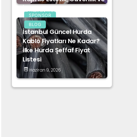
İnovasyon
Haziran 17, 2026
SPONSOR
BLOG
İstanbul Güncel Hurda
Kablo Fiyatları Ne Kadar?
İlke Hurda Şeffaf Fiyat
Listesi
Haziran 9, 2026