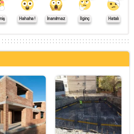
miş
Hahaha !
İnanılmaz
İlginç
Hatalı