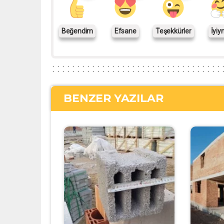
Beğendim
Efsane
Teşekkürler
İyiy
BENZER YAZILAR